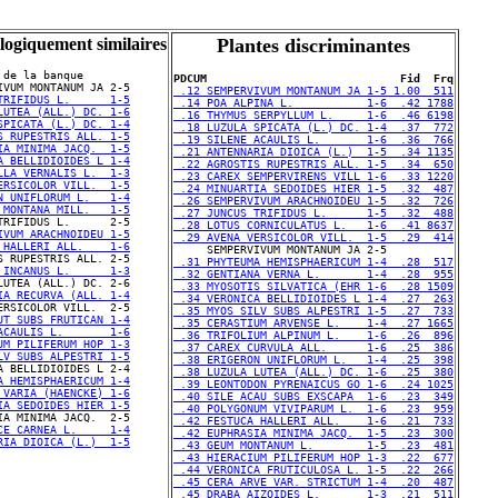
logiquement similaires
Plantes discriminantes
 de la banque

PDCUM                             Fid  Frq
 .12 SEMPERVIVUM MONTANUM JA 1-5 1.00  511
TRIFIDUS L.      1-5
 .14 POA ALPINA L.           1-6  .42 1788
LUTEA (ALL.) DC. 1-6
 .16 THYMUS SERPYLLUM L.     1-6  .46 6198
SPICATA (L.) DC. 1-4
 .18 LUZULA SPICATA (L.) DC. 1-4  .37  772
S RUPESTRIS ALL. 1-5
 .19 SILENE ACAULIS L.       1-6  .36  766
IA MINIMA JACQ.  1-5
 .21 ANTENNARIA DIOICA (L.)  1-5  .34 1135
A BELLIDIOIDES L 1-4
 .22 AGROSTIS RUPESTRIS ALL. 1-5  .34  650
LLA VERNALIS L.  1-3
 .23 CAREX SEMPERVIRENS VILL 1-6  .33 1220
ERSICOLOR VILL.  1-5
 .24 MINUARTIA SEDOIDES HIER 1-5  .32  487
N UNIFLORUM L.   1-4
 .26 SEMPERVIVUM ARACHNOIDEU 1-5  .32  726
 MONTANA MILL.   1-5
 .27 JUNCUS TRIFIDUS L.      1-5  .32  488
 .28 LOTUS CORNICULATUS L.   1-6  .41 8637
IVUM ARACHNOIDEU 1-5
 .29 AVENA VERSICOLOR VILL.  1-5  .29  414
 HALLERI ALL.    1-6
 .31 PHYTEUMA HEMISPHAERICUM 1-4  .28  517
 INCANUS L.      1-3
 .32 GENTIANA VERNA L.       1-4  .28  955
 .33 MYOSOTIS SILVATICA (EHR 1-6  .28 1509
IA RECURVA (ALL. 1-4
 .34 VERONICA BELLIDIOIDES L 1-4  .27  263
 .35 MYOS SILV SUBS ALPESTRI 1-5  .27  733
UT SUBS FRUTICAN 1-4
 .35 CERASTIUM ARVENSE L.    1-4  .27 1665
ACAULIS L.       1-6
 .36 TRIFOLIUM ALPINUM L.    1-6  .26  896
UM PILIFERUM HOP 1-3
 .37 CAREX CURVULA ALL.      1-6  .25  386
LV SUBS ALPESTRI 1-5
 .38 ERIGERON UNIFLORUM L.   1-4  .25  398
 .38 LUZULA LUTEA (ALL.) DC. 1-6  .25  380
A HEMISPHAERICUM 1-4
 .39 LEONTODON PYRENAICUS GO 1-6  .24 1025
 VARIA (HAENCKE) 1-6
 .40 SILE ACAU SUBS EXSCAPA  1-6  .23  349
IA SEDOIDES HIER 1-5
 .40 POLYGONUM VIVIPARUM L.  1-6  .23  959
 .42 FESTUCA HALLERI ALL.    1-6  .21  733
CE CARNEA L.     1-4
 .42 EUPHRASIA MINIMA JACQ.  1-5  .23  300
RIA DIOICA (L.)  1-5
 .43 GEUM MONTANUM L.        1-5  .23  481
 .43 HIERACIUM PILIFERUM HOP 1-3  .22  677
 .44 VERONICA FRUTICULOSA L. 1-5  .22  266
 .45 CERA ARVE VAR. STRICTUM 1-4  .20  487
 .45 DRABA AIZOIDES L.       1-3  .21  511