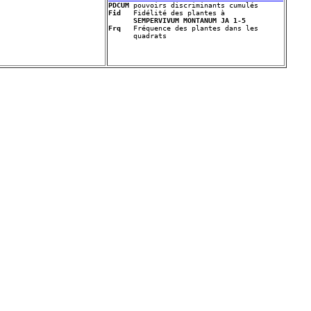
PDCUM
Fid
   Fidélité des plantes à 

SEMPERVIVUM MONTANUM JA 1-5
Frq
   Fréquence des plantes dans les 
