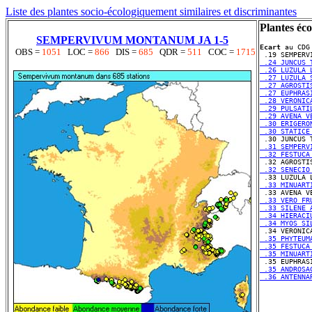
Liste des plantes socio-écologiquement similaires et discriminantes
Plantes éco
SEMPERVIVUM MONTANUM JA 1-5
Ecart
 au CDG
OBS =
1051
LOC =
866
DIS =
685
QDR =
511
COC =
1715
 .24 JUNCUS 
 .26 LUZULA 
 .27 LUZULA 
 .27 AGROSTI
 .27 EUPHRAS
 .28 VERONIC
 .29 PULSATI
 .29 AVENA V
 .30 ERIGERO
 .30 STATICE
 .31 SEMPERV
 .32 FESTUCA
 .32 SENECIO
 .33 MINUART
 .33 VERO FR
 .33 SILENE 
 .34 HIERACI
 .34 MYOS SI
 .35 PHYTEUM
 .35 FESTUCA
 .35 MINUART
 .35 ANDROSA
 .36 ANTENNA