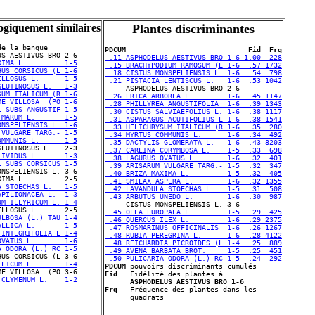
ogiquement similaires
Plantes discriminantes
e la banque

PDCUM                             Fid  Frq
 .11 ASPHODELUS AESTIVUS BRO 1-6 1.00  228
XIMA L.         1-5
 .15 BRACHYPODIUM RAMOSUM (L 1-6  .57 1732
HUS CORSICUS (L 1-6
 .18 CISTUS MONSPELIENSIS L. 1-6  .54  798
ILLOSUS L.      1-5
 .21 PISTACIA LENTISCUS L.   1-6  .53 1042
GLUTINOSUS L.   1-3
SUM ITALICUM (R 1-6
 .26 ERICA ARBOREA L.        1-6  .45 1147
ME VILLOSA  (PO 1-6
 .28 PHILLYREA ANGUSTIFOLIA  1-6  .39 1343
L SUBS ANGUSTIF 1-5
 .30 CISTUS SALVIAEFOLIUS L. 1-6  .38 1117
 MARUM L.       1-5
 .31 ASPARAGUS ACUTIFOLIUS L 1-6  .38 1541
ONSPELIENSIS L. 1-6
 .33 HELICHRYSUM ITALICUM (R 1-6  .35  280
 VULGARE TARG.- 1-5
 .34 MYRTUS COMMUNIS L.      1-6  .34  492
OMMUNIS L.      1-5
 .35 DACTYLIS GLOMERATA L.   1-6  .43 8203
 .37 CARLINA CORYMBOSA L.    1-5  .33  698
LIVIDUS L.      1-3
 .38 LAGURUS OVATUS L.       1-6  .32  401
L SUBS CORSICUS 1-5
 .39 ARISARUM VULGARE TARG.- 1-5  .32  347
 .40 BRIZA MAXIMA L.         1-5  .32  405
 .41 SMILAX ASPERA L.        1-6  .32 1355
A STOECHAS L.   1-5
 .42 LAVANDULA STOECHAS L.   1-5  .31  508
APILIONACEA L.  1-3
 .43 ARBUTUS UNEDO L.        1-6  .30  987
UM ILLYRICUM L. 1-4
 .45 OLEA EUROPAEA L.        1-5  .29  425
ULBOSA (L.) TAU 1-4
 .46 QUERCUS ILEX L.         1-6  .29 2375
ALLICA L.       1-5
 .47 ROSMARINUS OFFICINALIS  1-6  .26 1267
 INTEGRIFOLIA L 1-4
 .48 RUBIA PEREGRINA L.      1-6  .28 4122
OVATUS L.       1-6
 .48 REICHARDIA PICROIDES (L 1-4  .25  889
A ODORA (L.) RC 1-5
 .49 AVENA BARBATA BROT.     1-5  .25  451
 .50 PULICARIA ODORA (L.) RC 1-5  .24  292
LLICUM L.       1-4
PDCUM
Fid
   Fidélité des plantes à 

 CLYMENUM L.    1-2
ASPHODELUS AESTIVUS BRO 1-6
Frq
   Fréquence des plantes dans les 
