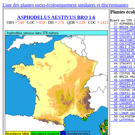
Liste des plantes socio-écologiquement similaires et discriminantes
Plantes écol
ASPHODELUS AESTIVUS BRO 1-6
Ecart
 au CDG d
OBS =
540
LOC =
459
DIS =
378
QDR =
228
COC =
1422
 .37 BRIZA MA
 .38 CYTISANT
 .38 CISTUS V
 .38 STACHYS 
 .39 HELICHRY
 .40 CALYCOTO
 .43 HELI ITA
 .43 TEUCRIUM
 .43 CISTUS M
 .44 ARISARUM
 .44 FERULA C
 .45 SENECIO 
 .45 CIST VIL
 .46 LAVANDUL
 .47 ORCHIS P
 .47 PANCRATI
 .49 CREPIS B
 .49 SILENE G
 .49 ANDRYALA
 .50 LAGURUS 
 .50 PULICARI
 .50 LINUM GA
 .50 LATHYRUS