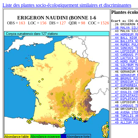
Liste des plantes socio-écologiquement similaires et discriminantes
Plantes écol
ERIGERON NAUDINI (BONNE 1-6
Ecart
 au CDG d
OBS =
163
LOC =
156
DIS =
127
QDR =
98
COC =
1526
 .38 MALVA SIL
 .44 HORDEUM M
 .44 BALL NIGR
 .44 BALLOTA N
 .44 RUMEX PUL
 .44 SONCHUS T
 .44 LEPIDIUM 
 .45 CARDUUS P
 .45 LACTUCA S
 .45 HORD MURI
 .46 SILYBUM M
 .46 SONCHUS O
 .46 GERANIUM 
 .46 BROMUS RI
 .47 ERODIUM C
 .47 EUPHORBIA
 .47 OXALIS CO
 .47 DIPLOTAXI
 .47 DIPLOTAXI
 .48 CARDUUS T
 .48 AVENA STE
 .48 TORILIS A
 .48 CYNOGLOSS
 .49 ALLIUM PO