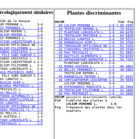
 écologiquement similaires
Plantes discriminantes
CDG de la banque

PDCUM                             Fid  Frq
 .09 LOLIUM PERENNE L.       1-6 1.00 2585
IS PERENNIS L.      1-6
 .14 TRIFOLIUM REPENS L.     1-6  .70 4312
 .17 PLANTAGO LANCEOLATA L.  1-6  .66 6478
OLIUM REPENS L.     1-6
 .21 TRIFOLIUM PRATENSE L.   1-6  .64 5820
 .24 HOLCUS LANATUS L.       1-6  .59 5272
STIUM CAESPITOSUM G 1-5
 .26 RANUNCULUS ACER L.      1-6  .54 3763
 .29 TARAXACUM OFFICINALE WE 1-6  .52 4152
OLIUM FILIFORME L.  1-6
 .31 CYNOSURUS CRISTATUS L.  1-6  .50 2530
SURUS CRISTATUS L.  1-6
 .33 POA TRIVIALIS L.        1-6  .51 3892
 FILI SUBS DUBIUM S 1-6
 .35 DACTYLIS GLOMERATA L.   1-6  .54 8203
 .37 ANTHOXANTHUM ODORATUM L 1-6  .50 7102
STIUM CAESPITOSUM G 2-5

OLIUM FILIFORME L.  2-6

 .41 RUMEX ACETOSA L.        1-5  .46 3862
 .42 BELLIS PERENNIS L.      1-6  .38 1802
UCA PRATENSIS HUDS. 1-6
 .45 RANUNCULUS REPENS L.    1-6  .37 3632
 .46 CHRYSANTHEMUM LEUCANTHE 1-6  .39 5050
NCULUS ACER L.      1-6
ECURUS PRATENSIS L. 1-6
 .48 HYPOCHOERIS RADICATA L. 1-5  .35 2964
 .49 TRIFOLIUM FILIFORME L.  1-6  .34 1885
US MOLLIS L.        1-6
 .50 POA PRATENSIS L.        1-6  .34 3856
TODON AUTUMNALIS L. 1-4
PDCUM
NICA SERPYLLIFOLIA  1-4
Fid
   Fidélité des plantes à 

US LANATUS L.       1-6
LOLIUM PERENNE L.       1-6
XACUM OFFICINALE WE 1-6
Frq
   Fréquence des plantes dans les 

INIA FRAGILIS (L.)  1-5
TAGO LANCEOLATA L.  1-6
TRIVIALIS L.        1-6