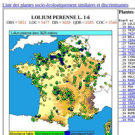
Liste des plantes socio-écologiquement similaires et discriminantes
Plantes
LOLIUM PERENNE L. 1-6
Ecart
 au 
OBS =
5851
LOC =
5477
DIS =
3628
QDR =
2585
COC =
3540
 .19 BELL
 .21 TRIF
 .25 CERA
 .27 TRIF
 .27 CYNO
 .28 TRIF
 .29 CERA
 .29 TRIF
 .29 FEST
 .31 RANU
 .31 ALOP
 .32 BROM
 .32 LEON
 .32 VERO
 .32 HOLC
 .32 TARA
 .33 GAUD
 .34 PLAN
 .34 POA 