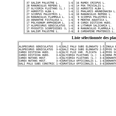
 37 GALIUM PALUSTRE L.      1-6
 16 RUMEX CRISPUS L.      
 28 RANUNCULUS REPENS L.    1-6
 14 POA TRIVIALIS L.      
 27 GLYCERIA FLUITANS (L.)  1-6
 12 AGROSTIS ALBA L.      
 27 AGROSTIS ALBA L.        1-6
 11 PHALARIS ARUNDINACEA L
 27 SCIRPUS PALUSTRIS L.    1-6
 10 RANUNCULUS REPENS L.  
 24 RANUNCULUS FLAMMULA L.  1-6
  9 SCIRPUS PALUSTRIS L.  
 23 OENANTHE FISTULOSA L.   1-6
  9 MENTHA AQUATICA L.    
 17 POLYGONUM AMPHIBIUM L.  1-6
  8 CAREX DISTICHA HUDS.  
 17 ALOPECURUS GENICULATUS  1-6
  8 LYTHRUM SALICARIA L.  
 17 MYOSOTIS SCORPIOIDES (L 1-6
  8 RANUNCULUS FLAMMULA L.
 16 GALIUM PALUSTRE L.      2-6
  8 CARDAMINE PRATENSIS L.
Liste sélectionnée des p
ALOPECURUS GENICULATUS  1-6
GALI PALU SUBS ELONGATU 1-5
INULA 
ALOPECURUS GENICULATUS  3-6
GALI PALU SUBS ELONGATU 2-5
MYOS S
CAREX DISTICHA HUDS.    1-6
GLYC FLUI VAR. PLICATA  1-6
MYOS S
CAREX DISTICHA HUDS.    3-6
GLYCERIA FLUITANS (L.)  1-6
OENA P
CAREX NUTANS HOST.      1-4
GLYCERIA FLUITANS (L.)  3-6
OENANT
CAREX NUTANS HOST.      3-4
GRATIOLA OFFICINALIS L. 1-6
OENANT
GALI PALU SUBS CONSTRIC 1-4
GRATIOLA OFFICINALIS L. 3-6
OENANT