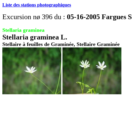
Liste des stations photographiques
Excursion nø 396 du :
05-16-2005 Fargues Sa
Stellaria graminea
Stellaria graminea L.
Stellaire à feuilles de Graminée, Stellaire Graminée