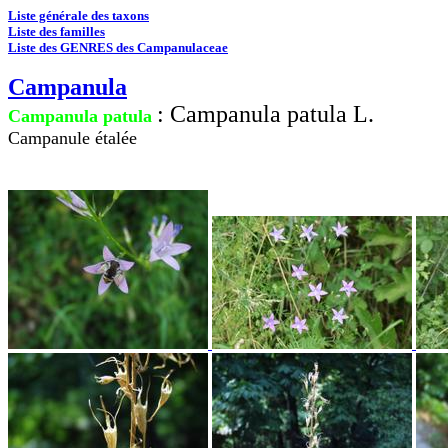
Liste générale des taxons
Liste des familles
Liste des GENRES des Campanulaceae
Campanula
: Campanula patula L.
Campanula patula
Campanule étalée