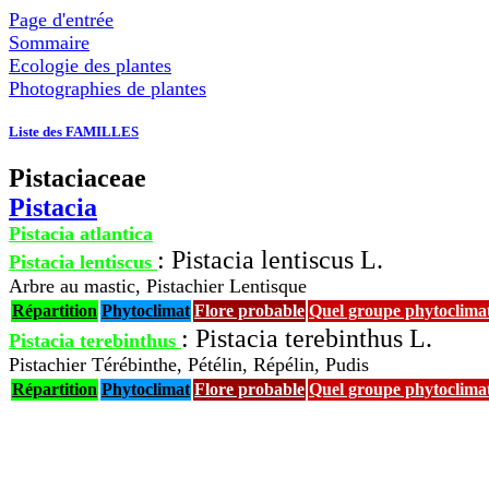
Page d'entrée
Sommaire
Ecologie des plantes
Photographies de plantes
Liste des FAMILLES
Pistaciaceae
Pistacia
Pistacia atlantica
: Pistacia lentiscus L.
Pistacia lentiscus
Arbre au mastic, Pistachier Lentisque
Répartition
Phytoclimat
Flore probable
Quel groupe phytoclima
: Pistacia terebinthus L.
Pistacia terebinthus
Pistachier Térébinthe, Pétélin, Répélin, Pudis
Répartition
Phytoclimat
Flore probable
Quel groupe phytoclima