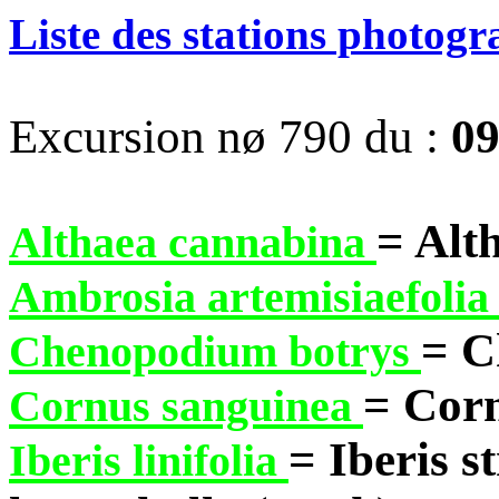
Liste des stations photog
Excursion nø 790 du :
09
= Alt
Althaea cannabina
Ambrosia artemisiaefoli
= C
Chenopodium botrys
= Corn
Cornus sanguinea
= Iberis s
Iberis linifolia