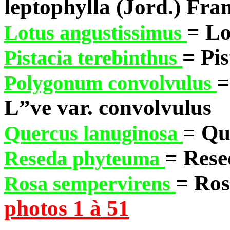
leptophylla (Jord.) Fra
= Lo
Lotus angustissimus
= Pis
Pistacia terebinthus
=
Polygonum convolvulus
L”ve var. convolvulus
= Qu
Quercus lanuginosa
= Rese
Reseda phyteuma
= Ros
Rosa sempervirens
photos 1 à 51