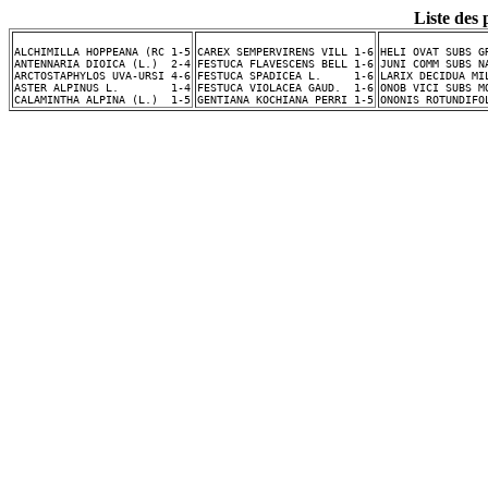
Liste des
ALCHIMILLA HOPPEANA (RC 1-5
CAREX SEMPERVIRENS VILL 1-6
HELI OVAT SUBS G
ANTENNARIA DIOICA (L.)  2-4
FESTUCA FLAVESCENS BELL 1-6
JUNI COMM SUBS N
ARCTOSTAPHYLOS UVA-URSI 4-6
FESTUCA SPADICEA L.     1-6
LARIX DECIDUA MI
ASTER ALPINUS L.        1-4
FESTUCA VIOLACEA GAUD.  1-6
ONOB VICI SUBS M
CALAMINTHA ALPINA (L.)  1-5
GENTIANA KOCHIANA PERRI 1-5
ONONIS ROTUNDIFO