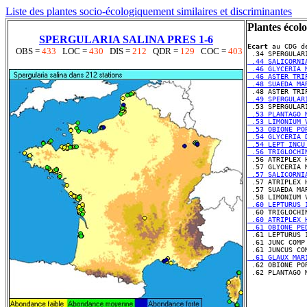
Liste des plantes socio-écologiquement similaires et discriminantes
Plantes écol
SPERGULARIA SALINA PRES 1-6
Ecart
 au CDG d
OBS =
433
LOC =
430
DIS =
212
QDR =
129
COC =
403
 .44 SALICORNI
 .46 GLYCERIA 
 .46 ASTER TRI
 .48 SUAEDA MA
 .49 SPERGULAR
 .53 PLANTAGO 
 .53 LIMONIUM 
 .53 OBIONE PO
 .54 GLYCERIA 
 .54 LEPT INCU
 .56 TRIGLOCHI
 .57 SALICORNI
 .57 SUAEDA MA
 .60 LEPTURUS 
 .60 ATRIPLEX 
 .61 OBIONE PE
 .61 JUNC COMP
 .61 GLAUX MAR