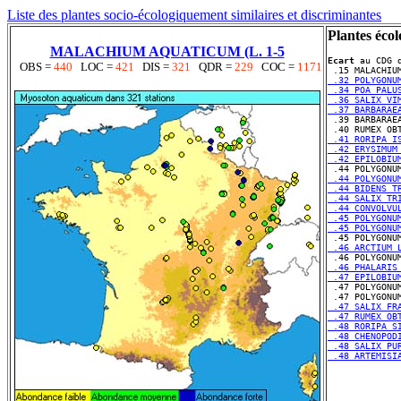
Liste des plantes socio-écologiquement similaires et discriminantes
Plantes écol
MALACHIUM AQUATICUM (L. 1-5
Ecart
 au CDG d
OBS =
440
LOC =
421
DIS =
321
QDR =
229
COC =
1171
 .32 POLYGONU
 .34 POA PALU
 .36 SALIX VI
 .37 BARBARAE
 .41 RORIPA I
 .42 ERYSIMUM
 .42 EPILOBIU
 .44 POLYGONU
 .44 BIDENS T
 .44 SALIX TR
 .44 CONVOLVU
 .45 POLYGONU
 .45 POLYGONU
 .46 ARCTIUM 
 .46 PHALARIS
 .47 EPILOBIU
 .47 SALIX FR
 .47 RUMEX OB
 .48 RORIPA S
 .48 CHENOPOD
 .48 SALIX PU
 .48 ARTEMISI